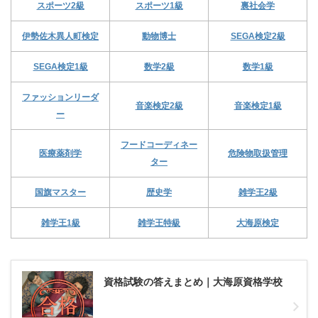
スポーツ2級
スポーツ1級
裏社会学
伊勢佐木異人町検定
動物博士
SEGA検定2級
SEGA検定1級
数学2級
数学1級
ファッションリーダ
音楽検定2級
音楽検定1級
ー
フードコーディネー
医療薬剤学
危険物取扱管理
ター
国旗マスター
歴史学
雑学王2級
雑学王1級
雑学王特級
大海原検定
資格試験の答えまとめ｜大海原資格学校