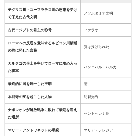
チグリス川・ユーフラテス川の恩恵を受け
メソポタミア文明
て栄えた古代文明
古代エジプトの君主の称号
ファラオ
ローマへの反逆を意味するルビコン川横断
賽は投げられた
の際に発した言葉
カルタゴの兵士を率いてローマに攻め入っ
ハンニバル・バルカ
た将軍
最終的に国を統一した王朝
隋
本能寺の変を起こした人物
明智光秀
ナポレオンが解放戦争に敗れて最期を迎え
セントヘレナ島
た場所
マリー・アントワネットの母親
マリア・テレジア