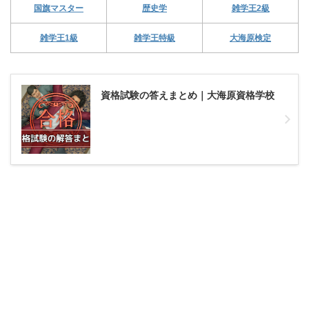
国旗マスター
歴史学
雑学王2級
雑学王1級
雑学王特級
大海原検定
資格試験の答えまとめ｜大海原資格学校