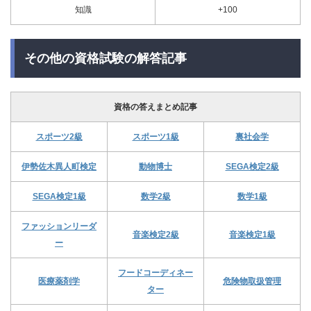
知識
+100
その他の資格試験の解答記事
資格の答えまとめ記事
スポーツ2級
スポーツ1級
裏社会学
伊勢佐木異人町検定
動物博士
SEGA検定2級
SEGA検定1級
数学2級
数学1級
ファッションリーダ
音楽検定2級
音楽検定1級
ー
フードコーディネー
医療薬剤学
危険物取扱管理
ター