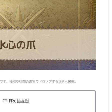
法です。性能や暗闇の迷宮でドロップする場所も掲載。
目次
[
非表示
]