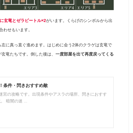
に玄竜とゼラビートル×2
がいます。くらげのシンボルから出
合わせもいます。
ら左に真っ直ぐ進めます。はじめに会う2体のクラゲは玄竜で
が玄竜たちです。倒した後は、
一度部屋を出て再度戻ってくる
！条件・閃きおすすめ敵
の迷宮の攻略です。出現条件やアスラの場所、閃きにおすす
 暗闇の迷 ...