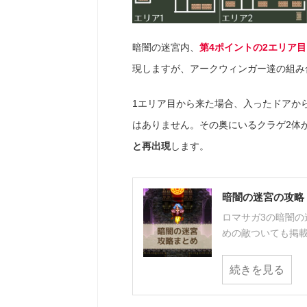
暗闇の迷宮内、
第4ポイントの2エリア目
現しますが、アークウィンガー達の組み
1エリア目から来た場合、入ったドアか
はありません。その奥にいるクラゲ2体
と再出現
します。
暗闇の迷宮の攻略
ロマサガ3の暗闇
めの敵ついても掲載。
続きを見る