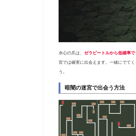
水心の爪は、
ゼラビートルから低確率で
宮では確実に出会えます。一緒にでてく
う。
暗闇の迷宮で出会う方法