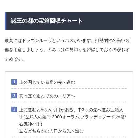
諸王の都の宝箱回収チャート
最奥にはドラゴンルーラというボスがいます。打熱耐性の高い装
備を用意しましょう。ふみつけの見切りを習得しておくのがおす
すめです。
上の閉じている扉の先へ進む
真っ直ぐ進んで次のエリアへ
上に進むと5つ入り口がある、中3つの先へ進み宝箱入
手(左武人の鎧/中2000オーラム,ブラッディソード,神酒/
右鬼神小手)
左右どちらかの入口から先へ進む