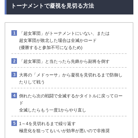
トーナメントで凝視を見切る方法
「超女軍団」がトーナメントにいない、または
超女軍団が敗北した場合は全滅かロード
(優勝すると参加不可になるため)
「超女軍団」と当たったら先鋒から副将を倒す
大将の「メドゥーサ」から凝視を見切れるまで防御し
たりして戦う
倒れたら次の戦闘で全滅するかタイトルに戻ってロー
ド
全滅したらもう一度1からやり直し
1～4を見切れるまで繰り返す
極意化を狙ってもいいが効率が悪いので非推奨