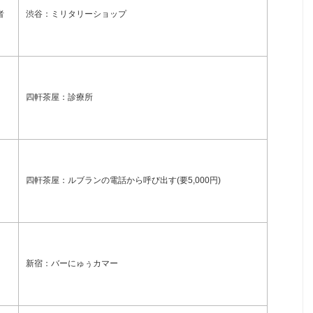
者
渋谷：ミリタリーショップ
四軒茶屋：診療所
四軒茶屋：ルブランの電話から呼び出す(要5,000円)
新宿：バーにゅぅカマー