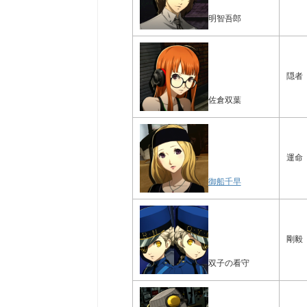
明智吾郎
隠者
佐倉双葉
運命
御船千早
剛毅
双子の看守