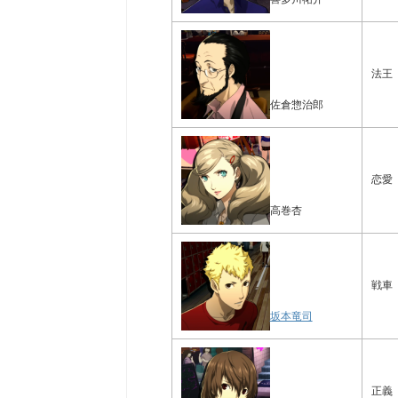
法王
佐倉惣治郎
恋愛
高巻杏
戦車
坂本竜司
正義