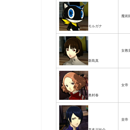
魔術
モルガナ
女教
新島真
女帝
奥村春
皇帝
喜多川祐介