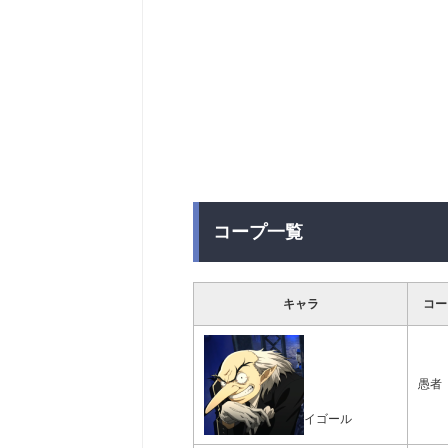
コープ一覧
キャラ
コー
愚者
イゴール