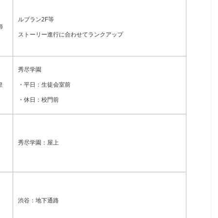
ルブラン2F等
師
ストーリー進行に合わせてランクアップ
秀尽学園
皇
・平日：生徒会室前
・休日：校門前
秀尽学園：屋上
渋谷：地下通路