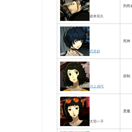
刑死
岩井宗久
死神
武見妙
節制
川上貞代
悪魔
大宅一子