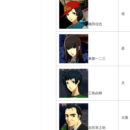
塔
織田信也
星
東郷一二三
月
三島由輝
太陽
吉田寅之助