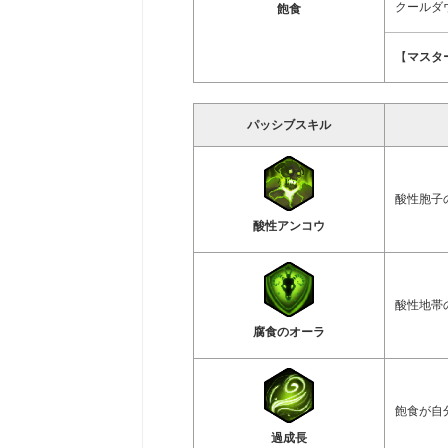
クールダウ
飽食
【
マスタ
パッシブスキル
酸性胞子
酸性アンコウ
酸性地帯
腐食のオーラ
飽食が自
過成長