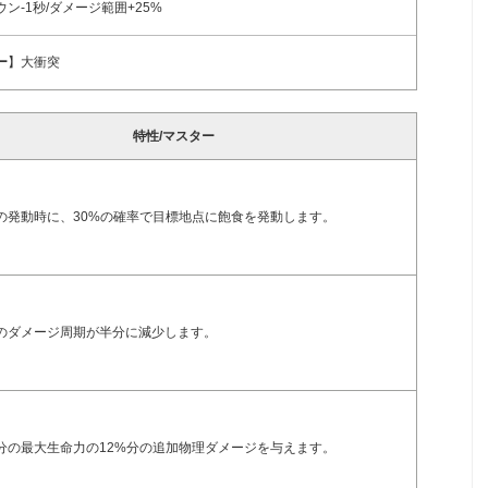
ン-1秒/ダメージ範囲+25%
ー
】大衝突
特性/マスター
の発動時に、30%の確率で目標地点に飽食を発動します。
のダメージ周期が半分に減少します。
分の最大生命力の12%分の追加物理ダメージを与えます。