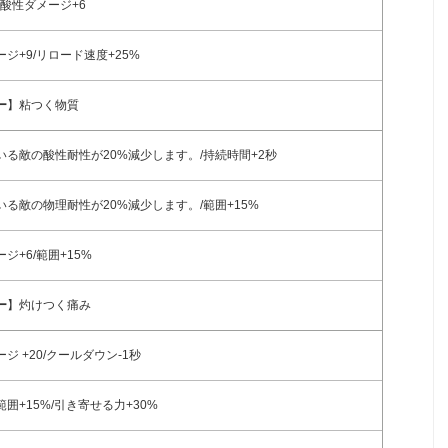
/酸性ダメージ+6
ジ+9/リロード速度+25%
ー
】粘つく物質
いる敵の酸性耐性が20%減少します。/持続時間+2秒
いる敵の物理耐性が20%減少します。/範囲+15%
ジ+6/範囲+15%
ー
】灼けつく痛み
ジ +20/クールダウン-1秒
囲+15%/引き寄せる力+30%