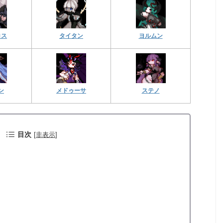
ロス
タイタン
ヨルムン
ン
メドゥーサ
ステノ
目次
[
非表示
]