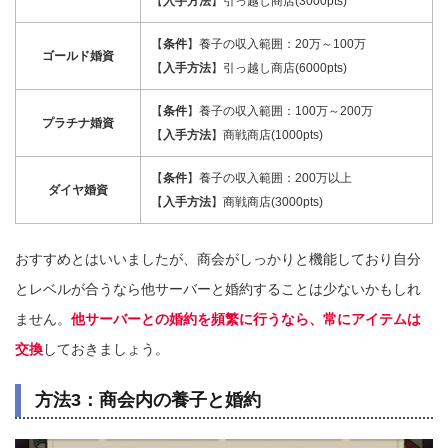
【
入手方法
】引っ越し商店(3000pts)
【
条件
】養子の収入範囲：20万～100万
ゴールド婚資
【
入手方法
】引っ越し商店(6000pts)
【
条件
】養子の収入範囲：100万～200万
プラチナ婚資
【
入手方法
】商戦商店(1000pts)
【
条件
】養子の収入範囲：200万以上
ダイヤ婚資
【
入手方法
】商戦商店(3000pts)
おすすめとはいいましたが、商会がしっかりと機能しており自分
とレベルが合うなら他サーバーと婚約することは少ないかもしれ
ません。
他サーバーとの婚約を頻繁に行うなら、常にアイテムは
交換
しておきましょう。
方法3：商会内の養子と婚約