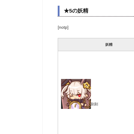
★5の妖精
[notp]
妖精
刻刻