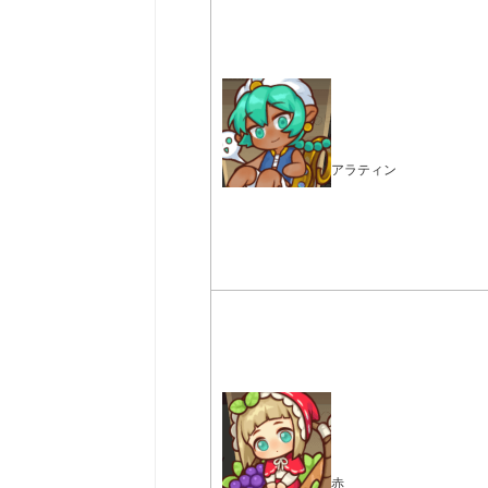
アラティン
赤