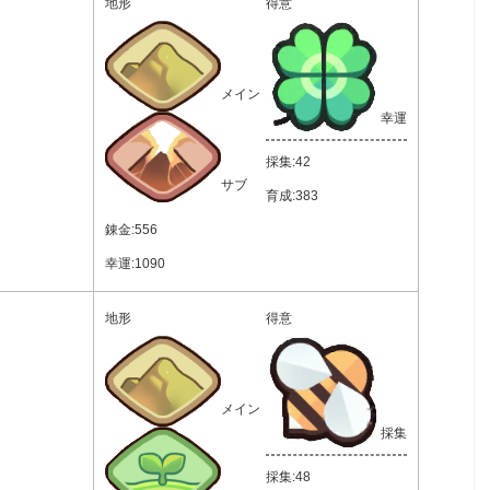
地形
得意
メイン
幸運
採集:42
サブ
育成:383
錬金:556
幸運:1090
地形
得意
メイン
採集
採集:48