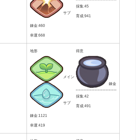
採集:45
サブ
育成:941
錬金:460
幸運:668
地形
得意
メイン
錬金
採集:42
サブ
育成:491
錬金:1121
幸運:419