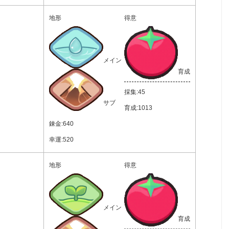
地形
得意
メイン
育成
採集:45
サブ
育成:1013
錬金:640
幸運:520
地形
得意
メイン
育成