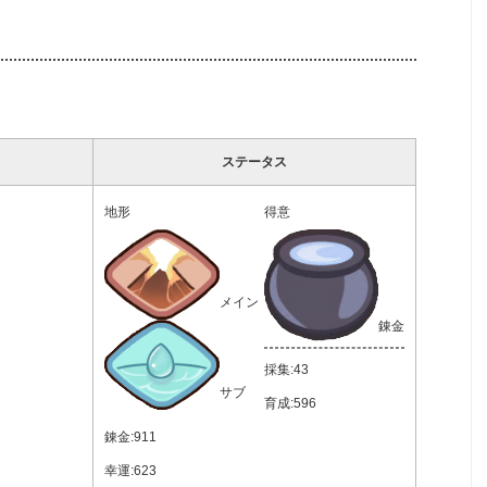
ステータス
地形
得意
メイン
錬金
採集:43
サブ
育成:596
錬金:911
幸運:623